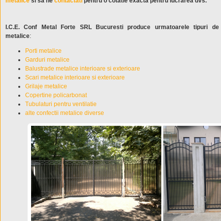
metalice
si sa ne
contactati
pentru o cotatie exacta pentru lucrarea dvs.
I.C.E. Conf Metal Forte SRL Bucuresti produce urmatoarele tipuri de 
metalice
:
Porti metalice
Garduri metalice
Balustrade metalice interioare si exterioare
Scari metalice interioare si exterioare
Grilaje metalice
Copertine policarbonat
Tubulaturi pentru ventilatie
alte confectii metalice diverse