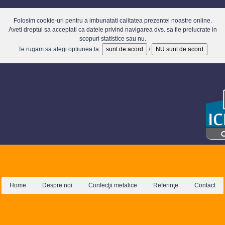
Folosim cookie-uri pentru a imbunatati calitatea prezentei noastre online.
Aveti dreptul sa acceptati ca datele privind navigarea dvs. sa fie prelucrate in
scopuri statistice sau nu.
Te rugam sa alegi optiunea ta:
sunt de acord
/
NU sunt de acord
Home
Despre noi
Confecţii metalice
Referinţe
Contact