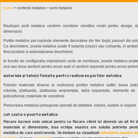
home
> confectii metalice > porti metalice
Realizam porti metalice conform cerintelor clientilor nostri pentru design, st
dimensiuni.
Portile metalice pot cuprinde elemente decorative din fier forjat, panouri din pol
Ca deschidere, poarta metalica poate fi batanta (clasic) sau culisanta, in ambel
fiind posibila si automatizarea deschiderii.
In functie de configuratia imprejmuirii unde se monteaza, poarta metalica poat
una sau doua sectiuni pentru acces auto si sectiuni separate pentru acces pieton
materiale si tehnici folosite pentru realizarea portilor metalice
Folosim materiale diverse la realizarea portilor metalice astfel: teava patr
rotunda, platbanda, platbanda amprentata, tabla expandata, elemente de fie
policarbonat, materiale de vopsitorie.
Prelucrarea metalului presupune operatii de debitare, indoire, sudare si vopsire.
cat costa o poarta metalica
Fiecare lucrare este unicat pentru ca fiecare client isi doreste un alt fel 
materiale si dimensiune, insa echipa noastra are solutia potrivita pent
metalica de care aveti nevoie. Va invitam sa vizualizati
referintele noastre pe